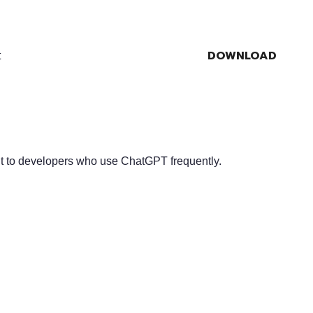
DOWNLOAD
t
it to developers who use ChatGPT frequently.