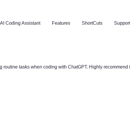
AI Coding Assistant
Features
ShortCuts
Suppor
ting routine tasks when coding with ChatGPT. Highly recommend 